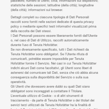
password; numero di Utenti; città; informazioni sul dispositivo;
statistiche delle sessioni; latitudine (della città); longitudine
(della città); informazioni sul browser.
Dettagli completi su ciascuna tipologia di Dati Personali
raccolti sono forniti nelle sezioni dedicate di questa privacy
policy o mediante specifici testi informativi visualizzati prima
della raccolta dei Dati stessi.
I Dati Personali possono essere liberamente forniti dall'Utente
o, nel caso di Dati di Utilizzo, raccolti automaticamente
durante l'uso di Tenuta Hofstätter.
Se non diversamente specificato, tutti i Dati richiesti da
Tenuta Hofstätter sono obbligatori. Se l’Utente rifiuta di
comunicarli, potrebbe essere impossibile per Tenuta
Hofstätter fornire il Servizio. Nei casi in cui Tenuta Hofstätter
indichi alcuni Dati come facoltativi, gli Utenti sono liberi di
astenersi dal comunicare tali Dati, senza che ciò abbia alcuna
conseguenza sulla disponibilità del Servizio o sulla sua
operatività.
Gli Utenti che dovessero avere dubbi su quali Dati siano
obbligatori sono incoraggiati a contattare il Titolare.
L’eventuale utilizzo di Cookie - o di altri strumenti di
tracciamento - da parte di Tenuta Hofstätter o dei titolari dei
servizi terzi utilizzati da Tenuta Hofstätter ha la finalità di