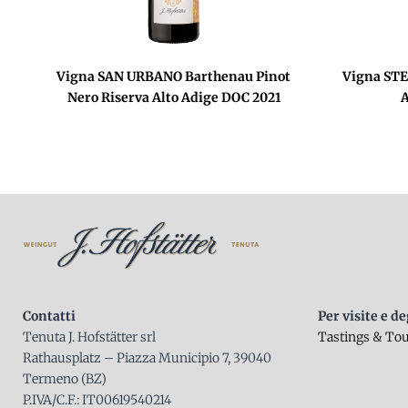
Vigna SAN URBANO Barthenau Pinot
Vigna STE
Nero Riserva Alto Adige DOC 2021
A
Contatti
Per visite e d
Tenuta J. Hofstätter srl
Tastings & To
Rathausplatz – Piazza Municipio 7, 39040
Termeno (BZ)
P.IVA/C.F.: IT00619540214